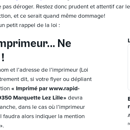
e pas déroger. Restez donc prudent et attentif car l
nction, et ce serait quand même dommage !
n petit rappel de la loi :
imprimeur... Ne
!
nom et l’adresse de l’imprimeur (Loi
trement dit, si votre flyer ou dépliant
ntion
« Imprimé par www.rapid-
59350 Marquette Lez Lille »
devra
vanche, dans le cas où l’imprimeur
A
il faudra alors indiquer la mention
r
».