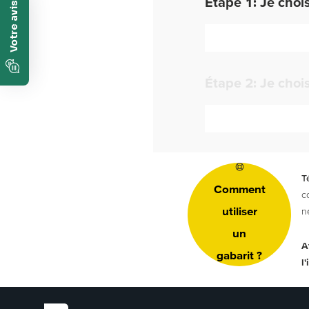
Étape 1: Je choi
Étape 2: Je choi
T
Comment
c
utiliser
n
un
A
gabarit ?
l