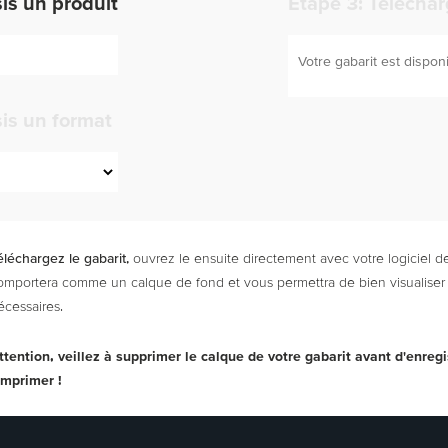
sis un produit
Étape 3: Téléchar
Votre gabarit est dispon
sis un format
éléchargez le gabarit,
ouvrez le ensuite directement avec votre logiciel de
omportera comme un calque de fond et vous permettra de bien visualiser 
écessaires.
ttention, veillez à supprimer le calque de votre gabarit avant d'enregis
'imprimer !