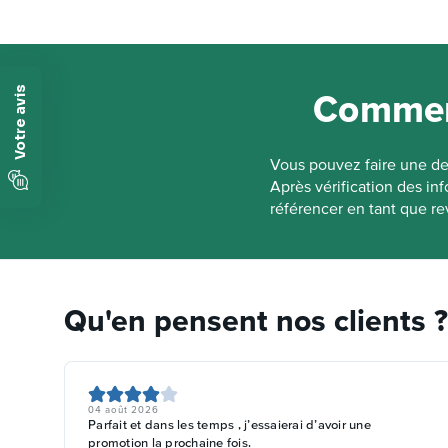
Nos colis ne seront pas p
votre client qui n'aura pa
commerciale est préserv
Comment
Vous pouvez faire une de
Après vérification des in
référencer en tant que r
Qu'en pensent nos clients ?
04 août 2026
Parfait et dans les temps , j’essaierai d’avoir une
promotion la prochaine fois.