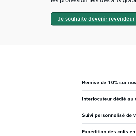
les professionnels des arts grap
Je souhaite devenir revendeur
Remise de 10% sur nos
Oui, vous avez bien lu, v
C'est parfait pour vos c
Interlocuteur dédié au
Vous profitez d'un suivi p
échanges et à communique
Suivi personnalisé de
Vos commandes sont entre
chaque étape de son parco
Expédition des colis e