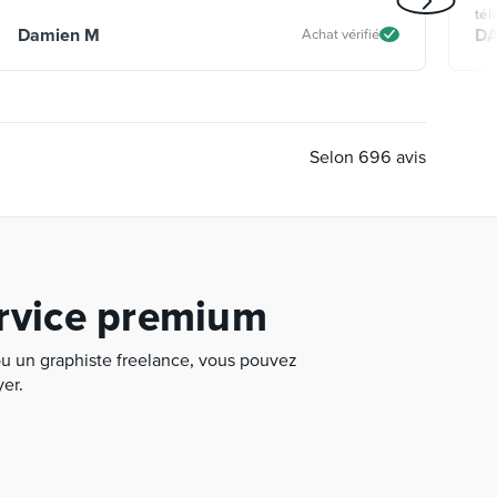
tél
Damien M
DA
Achat vérifié
per
ann
mus
Fly
Selon
696
avis
ervice premium
u un graphiste freelance, vous pouvez
er.