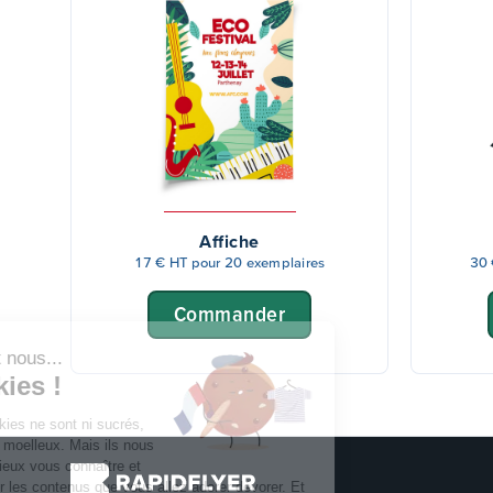
Affiche
17 € HT pour 20 exemplaires
30 
Continuer sans accepter
Commander
Coucou c'est nous...
Les cookies !
Bon ok, ces cookies ne sont ni sucrés,
ni chocolatés, ni moelleux. Mais ils nous
permettent de mieux vous connaître et
de vous proposer les contenus que vous allez adorer dévorer. Et