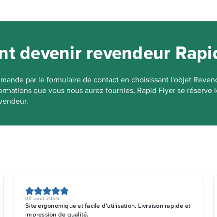
ersonnalisés aux couleurs de Rapid Flyer, de façon à proposer u
s connaissance de l'imprimeur. Ainsi, nous travaillons en toute dis
ée.
 devenir revendeur Rapid
mande par le formulaire de contact en choisissant l'objet Reven
formations que vous nous aurez fournies, Rapid Flyer se réserve l
evendeur.
03 août 2026
Site ergonomique et facile d'utilisation. Livraison rapide et
impression de qualité.