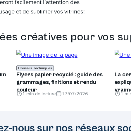
ireront facilement l’attention des
usage et de sublimer vos vitrines !
dées créatives pour vos s
Conseils Techniques
rum
Flyers papier recyclé : guide des
La cer
grammages, finitions et rendu
expliq
couleur
vraim
1
min de lecture
17/07/2026
1
min
ez-nous sur nos réseaux so