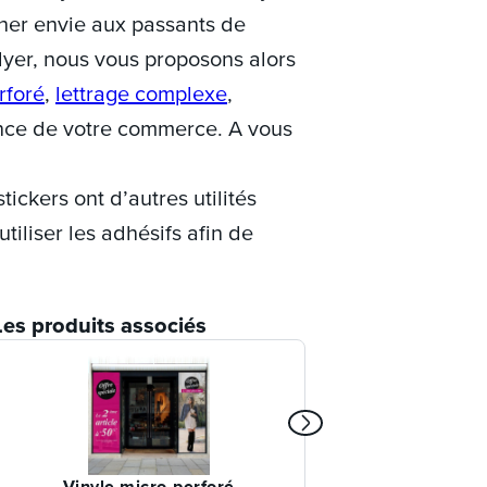
nner envie aux passants de
lyer, nous vous proposons alors
rforé
,
lettrage complexe
,
nce de votre commerce. A vous
tickers ont d’autres utilités
tiliser les adhésifs afin de
Les produits associés
Vinyle micro-perforé
Lettrage