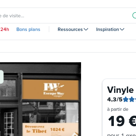
 de visite...
 24h
Bons plans
Ressources
Inspiration
Vinyle
4,3
/5
à partir de
19
pour
1 exe