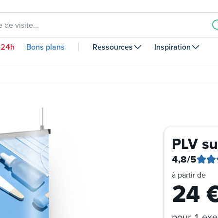
 de visite...
 24h
Bons plans
Ressources
Inspiration
PLV s
4,8
/5
à partir de
24
pour
1 exe