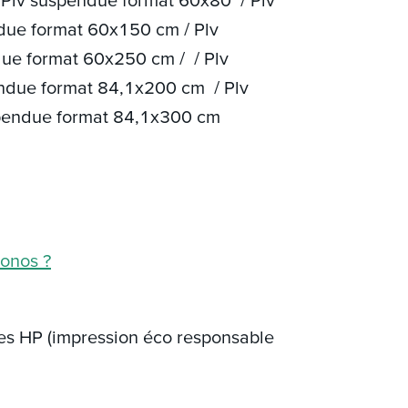
/ Plv suspendue format 60x80 / Plv
ue format 60x150 cm / Plv
ue format 60x250 cm / / Plv
ndue format 84,1x200 cm / Plv
spendue format 84,1x300 cm
monos ?
ses HP (impression éco responsable