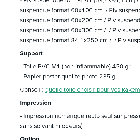
- Plv suspendue format A1 (59,4x84,1 cm) 
suspendue format 60x100 cm / Plv suspend
suspendue format 60x200 cm / Plv suspend
suspendue format 60x300 cm / / Plv suspe
suspendue format 84,1x250 cm / / Plv su
Support
- Toile PVC M1 (non inflammable) 450 gr
- Papier poster qualité photo 235 gr
Conseil :
quelle toile choisir pour vos kake
Impression
- Impression numérique recto seul sur pres
sans solvant ni odeurs)
Option