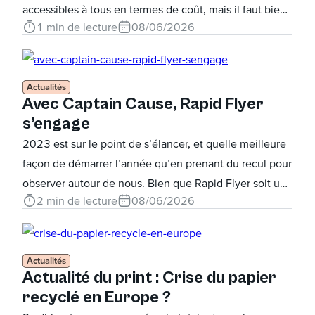
accessibles à tous en termes de coût, mais il faut bien
1
min de lecture
08/06/2026
reconnaître que le résultat est là et que ces cartes ne
laisseront pas indifférent les personnes qui les auront
en main !
Actualités
Avec Captain Cause, Rapid Flyer
s’engage
2023 est sur le point de s’élancer, et quelle meilleure
façon de démarrer l’année qu’en prenant du recul pour
observer autour de nous. Bien que Rapid Flyer soit une
2
min de lecture
08/06/2026
imprimerie en ligne, c’est aussi une entreprise dans
laquelle travaillent des êtres humains qui ont une
conscience et des convictions. Les associations, de par
leur nombre et leur diversité, permettent à n’importe
Actualités
Actualité du print : Crise du papier
qui de soutenir une cause qui lui est chère en
recyclé en Europe ?
participant financièrement ou en réalisant des actions