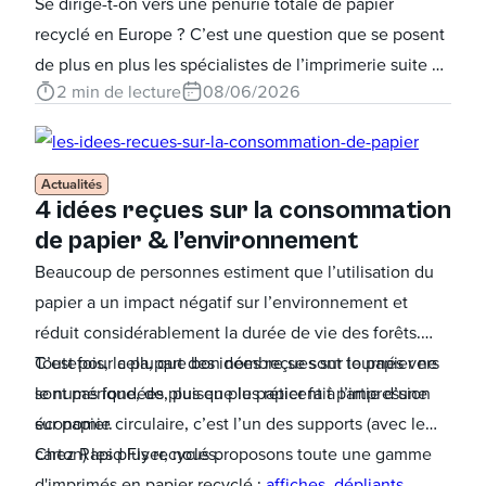
Se dirige-t-on vers une pénurie totale de papier
qui bénéficieront à l’association en question. En ce
recyclé en Europe ? C’est une question que se posent
début d’année, Rapid Flyer a donc décidé d’offrir à ses
de plus en plus les spécialistes de l’imprimerie suite à
salariés des dons préfinancés à distribuer à une
2
min de lecture
08/06/2026
la fermeture de l’entreprise Arjowiggins. Il se trouve
association de leur choix parmi une sélection de 6
que l’usine de production de papier était la seule à
projets.
créer un papier 100% recyclé en Europe, le fameux
papier Cyclus.
Actualités
4 idées reçues sur la consommation
de papier & l’environnement
Beaucoup de personnes estiment que l’utilisation du
papier a un impact négatif sur l’environnement et
réduit considérablement la durée de vie des forêts.
C’est pour cela, que bon nombre se sont tournés vers
Toutefois, la plupart des idées reçues sur le papier ne
le numérique, de plus en plus réticent à l’impression
sont pas fondées, puisque le papier fait partie d’une
sur papier.
économie circulaire, c’est l’un des supports (avec le
carton) les plus recyclés.
Chez Rapid Flyer, nous proposons toute une gamme
d'imprimés en papier recyclé :
affiches
,
dépliants
,