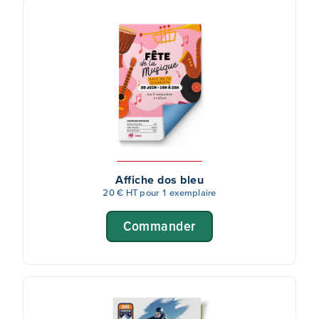
l’humidité, l’impression d’
affiches fluos
conçues pour
attirer le regard même de loin avec des couleurs vives,
l’impression d’
affiches autocollantes
pour placer vos
supports sur n’importe quelle surface lisse, et enfin
l’impression d’
affiches plastifiées
pour prolonger la
durabilité de vos supports publicitaires d’entreprise.
Affiche dos bleu
20 € HT pour 1 exemplaire
Commander