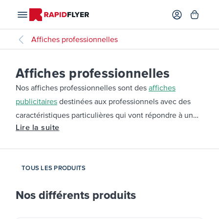
Affiches professionnelles
Affiches professionnelles
Nos affiches professionnelles sont des
affiches
publicitaires
destinées aux professionnels avec des
caractéristiques particulières qui vont répondre à un
Lire la suite
besoin précis selon l’emplacement de destination ou
encore l’effet recherché chez le lecteur. Parmi nos
affiches professionnelles, vous retrouverez
TOUS LES PRODUITS
l’impression d’
affiches backlite
qui sont des supports
rétroéclairés posés sur une source de lumière,
Nos différents produits
l’impression d’
affiches dos bleu
conçues pour résister
aux intempéries en extérieur et notamment à