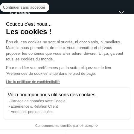
Continuer sans accepter
Affiches
Devis sur mesure
Brochures
À propos
Assistance graphique
Dépliants
Coucou c'est nous...
Revendeurs
Éco-responsable
Qui sommes-nous ?
Les cookies !
Express 24h
Assistance
Avis clients
Tous nos produits
Partenariat
Bon ok, ces cookies ne sont ni sucrés, ni
Centre d'aide
Presse
chocolatés, ni moelleux. Mais ils nous
Formulaire de contact
permettent de mieux vous connaître et de
Rechercher un gabarit
vous proposer les contenus que vous allez adorer dévorer. Et ça, ça
NOUS SUIVRE SUR
Pack échantillons
vaut tous les cookies du monde.
Télécharger notre guide PAO
Pour modifier vos préférences par la suite, cliquez sur le lien
Créer mon compte client
'Préférences de cookies' situé dans le pied de page.
Se connecter
NOS MOYENS DE PAIEMENT
Blog
Lire la politique de confidentialité
Livraison
Voici pourquoi nous utilisons des cookies.
Partage de données avec Google
Expérience & Relation Client
Annonces personnalisées
Mentions légales
CGV
Consentements certifiés par
Politique de confidentialité
Gestion des cookies