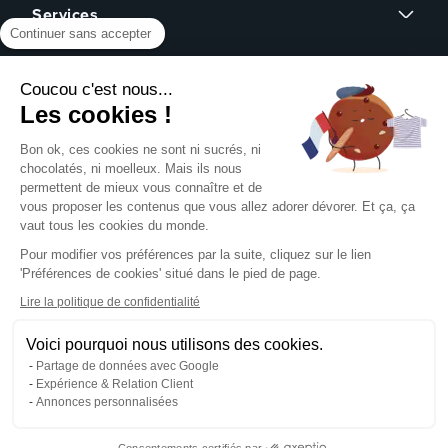
Services
Cartes de visite
Continuer sans accepter
Affiches
Devis sur mesure
Brochures
À propos
Assistance graphique
Dépliants
Coucou c'est nous...
Revendeurs
Éco-responsable
Qui sommes-nous ?
Les cookies !
Express 24h
Assistance
Avis clients
Tous nos produits
Partenariat
Bon ok, ces cookies ne sont ni sucrés, ni
Centre d'aide
Presse
chocolatés, ni moelleux. Mais ils nous
Formulaire de contact
permettent de mieux vous connaître et de
Rechercher un gabarit
vous proposer les contenus que vous allez adorer dévorer. Et ça, ça
NOUS SUIVRE SUR
Pack échantillons
vaut tous les cookies du monde.
Télécharger notre guide PAO
Pour modifier vos préférences par la suite, cliquez sur le lien
Créer mon compte client
'Préférences de cookies' situé dans le pied de page.
Se connecter
NOS MOYENS DE PAIEMENT
Blog
Lire la politique de confidentialité
Livraison
Voici pourquoi nous utilisons des cookies.
Partage de données avec Google
Expérience & Relation Client
Annonces personnalisées
Mentions légales
CGV
Consentements certifiés par