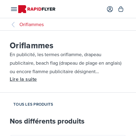
Oriflammes
Oriflammes
En publicité, les termes oriflamme, drapeau
publicitaire, beach flag (drapeau de plage en anglais)
ou encore flamme publicitaire désignent
Lire la suite
généralement un même produit. Il existe trois formes
de voile : la classique « plume », la "goutte d'eau" (ou
Quill) et le format rectangulaire. Les oriflammes sont
TOUS LES PRODUITS
vendues sous forme de kits complets (mat, voile et
pied) ou séparément. Tous nos drapeaux & oriflammes
Nos différents produits
sont vendus avec leur sac de transport pour faciliter
vos déplacements. L'impression se fait par sublimation