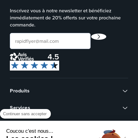
Inscrivez vous à notre newsletter et bénéficiez
immédiatement de 20% offerts sur votre prochaine
commande.
4.5
Produits
Flyers
Services
Cartes de visite
Continuer sans accepter
Affiches
Devis sur mesure
Brochures
À propos
Assistance graphique
Dépliants
Coucou c'est nous...
Revendeurs
Éco-responsable
Qui sommes-nous ?