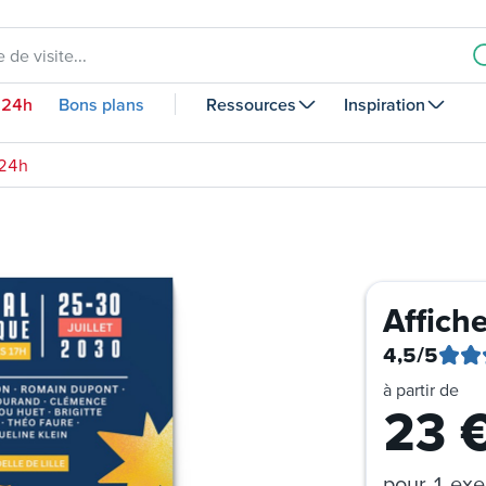
 de visite...
 24h
Bons plans
Ressources
Inspiration
 24h
Affich
4,5
/5
à partir de
23
pour
1 exe