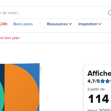
 de visite...
 24h
Bons plans
Ressources
Inspiration
he bon plan
Affich
4,7
/5
à partir de
114
pour
3000 