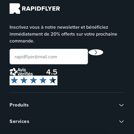
Inscrivez vous à notre newsletter et bénéficiez
immédiatement de 20% offerts sur votre prochaine
commande.
4.5
Produits
Flyers
Services
Cartes de visite
Continuer sans accepter
Affiches
Devis sur mesure
Brochures