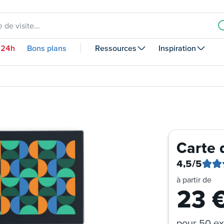
 de visite...
 24h
Bons plans
Ressources
Inspiration
Carte 
4,5
/5
à partir de
23
pour
50 ex