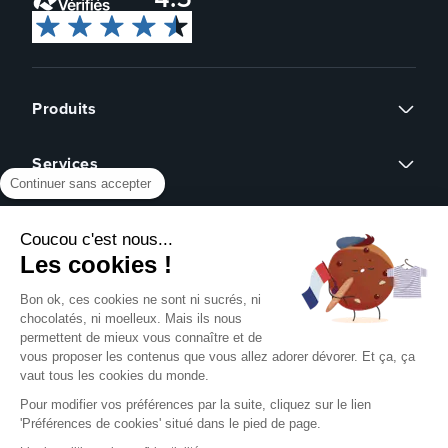
Produits
Flyers
Services
Cartes de visite
Continuer sans accepter
Affiches
Devis sur mesure
Brochures
À propos
Assistance graphique
Dépliants
Coucou c'est nous...
Revendeurs
Éco-responsable
Qui sommes-nous ?
Les cookies !
Express 24h
Assistance
Avis clients
Tous nos produits
Partenariat
Bon ok, ces cookies ne sont ni sucrés, ni
Centre d'aide
Presse
chocolatés, ni moelleux. Mais ils nous
Formulaire de contact
permettent de mieux vous connaître et de
Rechercher un gabarit
vous proposer les contenus que vous allez adorer dévorer. Et ça, ça
NOUS SUIVRE SUR
Pack échantillons
vaut tous les cookies du monde.
Télécharger notre guide PAO
Pour modifier vos préférences par la suite, cliquez sur le lien
Créer mon compte client
'Préférences de cookies' situé dans le pied de page.
Se connecter
NOS MOYENS DE PAIEMENT