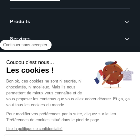
Produits
Flyers
Services
Cartes de visite
Continuer sans accepter
Affiches
Devis sur mesure
Brochures
À propos
Assistance graphique
Dépliants
Coucou c'est nous...
Revendeurs
Éco-responsable
Qui sommes-nous ?
Les cookies !
Express 24h
Assistance
Avis clients
Tous nos produits
Partenariat
Bon ok, ces cookies ne sont ni sucrés, ni
Centre d'aide
Presse
chocolatés, ni moelleux. Mais ils nous
Formulaire de contact
permettent de mieux vous connaître et de
Rechercher un gabarit
vous proposer les contenus que vous allez adorer dévorer. Et ça, ça
NOUS SUIVRE SUR
Pack échantillons
vaut tous les cookies du monde.
Télécharger notre guide PAO
Pour modifier vos préférences par la suite, cliquez sur le lien
Créer mon compte client
'Préférences de cookies' situé dans le pied de page.
Se connecter
NOS MOYENS DE PAIEMENT
Blog
Lire la politique de confidentialité
Livraison