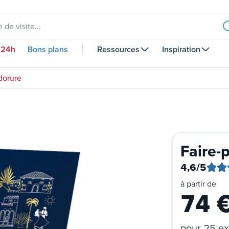
 de visite...
 24h
Bons plans
Ressources
Inspiration
dorure
Faire-
4,6
/5
à partir de
74
pour
25 ex