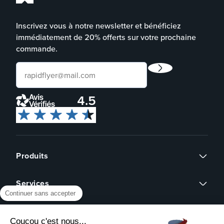
Inscrivez vous à notre newsletter et bénéficiez
immédiatement de 20% offerts sur votre prochaine
commande.
4.5
Produits
Flyers
Services
Cartes de visite
Continuer sans accepter
Affiches
Devis sur mesure
Brochures
À propos
Assistance graphique
Dépliants
Coucou c'est nous...
Revendeurs
Éco-responsable