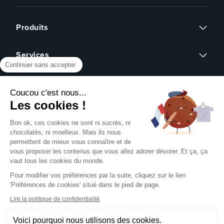
Produits
Flyers
Services
Cartes de visite
Continuer sans accepter
Affiches
Devis sur mesure
Brochures
À propos
Assistance graphique
Dépliants
Coucou c'est nous...
Revendeurs
Éco-responsable
Qui sommes-nous ?
Les cookies !
Express 24h
Assistance
Avis clients
Tous nos produits
Partenariat
Bon ok, ces cookies ne sont ni sucrés, ni
Centre d'aide
Presse
chocolatés, ni moelleux. Mais ils nous
Formulaire de contact
permettent de mieux vous connaître et de
Rechercher un gabarit
vous proposer les contenus que vous allez adorer dévorer. Et ça, ça
NOUS SUIVRE SUR
Pack échantillons
vaut tous les cookies du monde.
Télécharger notre guide PAO
Pour modifier vos préférences par la suite, cliquez sur le lien
Créer mon compte client
'Préférences de cookies' situé dans le pied de page.
Se connecter
NOS MOYENS DE PAIEMENT
Blog
Lire la politique de confidentialité
Livraison
Voici pourquoi nous utilisons des cookies.