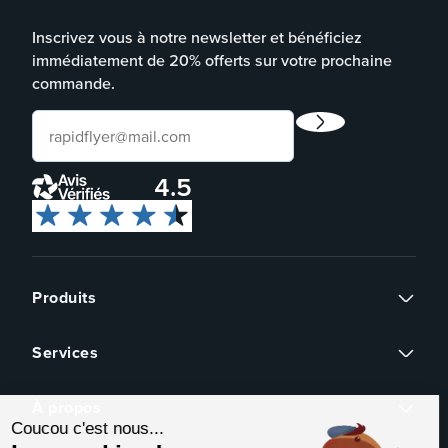
Inscrivez vous à notre newsletter et bénéficiez
immédiatement de 20% offerts sur votre prochaine
commande.
4.5
Produits
Flyers
Services
Cartes de visite
Continuer sans accepter
Affiches
Devis sur mesure
Brochures
À propos
Assistance graphique
Dépliants
Coucou c'est nous...
Revendeurs
Éco-responsable
Qui sommes-nous ?