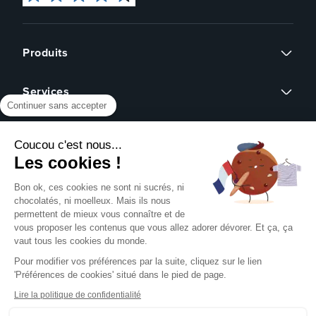
Produits
Flyers
Services
Cartes de visite
Continuer sans accepter
Affiches
Devis sur mesure
Brochures
À propos
Assistance graphique
Dépliants
Coucou c'est nous...
Revendeurs
Éco-responsable
Qui sommes-nous ?
Les cookies !
Express 24h
Assistance
Avis clients
Tous nos produits
Partenariat
Bon ok, ces cookies ne sont ni sucrés, ni
Centre d'aide
Presse
chocolatés, ni moelleux. Mais ils nous
Formulaire de contact
permettent de mieux vous connaître et de
Rechercher un gabarit
vous proposer les contenus que vous allez adorer dévorer. Et ça, ça
NOUS SUIVRE SUR
Pack échantillons
vaut tous les cookies du monde.
Télécharger notre guide PAO
Pour modifier vos préférences par la suite, cliquez sur le lien
Créer mon compte client
'Préférences de cookies' situé dans le pied de page.
Se connecter
NOS MOYENS DE PAIEMENT
Blog
Lire la politique de confidentialité
Livraison