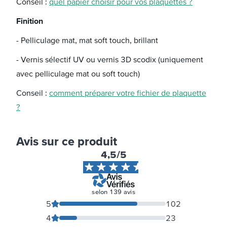
Conseil :
quel papier choisir pour vos plaquettes ?
Finition
- Pelliculage mat, mat soft touch, brillant
- Vernis sélectif UV ou vernis 3D scodix (uniquement
avec pelliculage mat ou soft touch)
Conseil :
comment préparer votre fichier de plaquette
?
Avis sur ce produit
4,5
/5
selon
139
avis
5
102
4
23