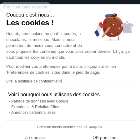
Devis sur mesure
Brochures
À propos
Assistance graphique
Dépliants
Coucou c'est nous...
Revendeurs
Éco-responsable
Qui sommes-nous ?
Les cookies !
Express 24h
Assistance
Avis clients
Tous nos produits
Partenariat
Bon ok, ces cookies ne sont ni sucrés, ni
Centre d'aide
Presse
chocolatés, ni moelleux. Mais ils nous
Formulaire de contact
permettent de mieux vous connaître et de
Rechercher un gabarit
vous proposer les contenus que vous allez adorer dévorer. Et ça, ça
NOUS SUIVRE SUR
Pack échantillons
vaut tous les cookies du monde.
Télécharger notre guide PAO
Pour modifier vos préférences par la suite, cliquez sur le lien
Créer mon compte client
'Préférences de cookies' situé dans le pied de page.
Se connecter
NOS MOYENS DE PAIEMENT
Blog
Lire la politique de confidentialité
Livraison
Voici pourquoi nous utilisons des cookies.
Partage de données avec Google
Expérience & Relation Client
Annonces personnalisées
Mentions légales
CGV
Consentements certifiés par
Politique de confidentialité
Gestion des cookies
Je choisis
OK pour moi