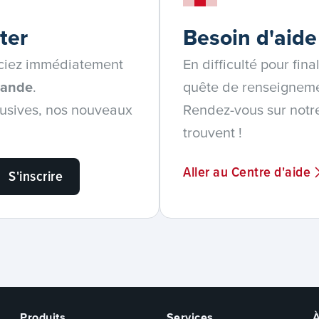
ter
Besoin d'aide
ficiez immédiatement
En difficulté pour fina
mande
.
quête de renseignem
lusives, nos nouveaux
Rendez-vous sur notre
trouvent !
Aller au Centre d'aide
S'inscrire
Produits
Services