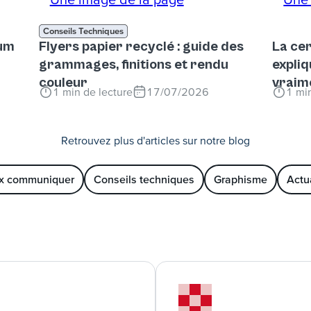
Conseils Techniques
rum
Flyers papier recyclé : guide des
La cer
grammages, finitions et rendu
expliq
couleur
vraim
1
min de lecture
17/07/2026
1
min
Retrouvez plus d'articles sur notre blog
x communiquer
Conseils techniques
Graphisme
Actu