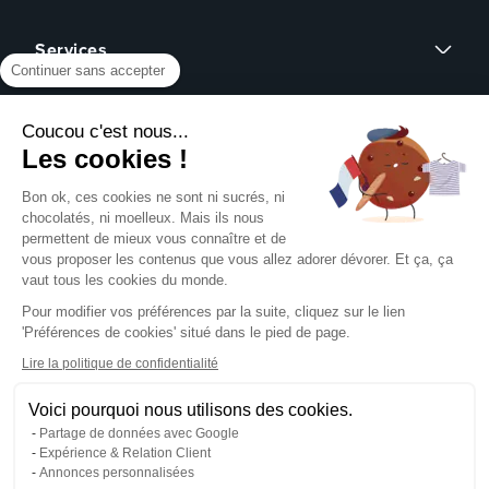
Flyers
Services
Cartes de visite
Continuer sans accepter
Affiches
Devis sur mesure
Brochures
À propos
Assistance graphique
Dépliants
Coucou c'est nous...
Revendeurs
Éco-responsable
Qui sommes-nous ?
Les cookies !
Express 24h
Assistance
Avis clients
Tous nos produits
Partenariat
Bon ok, ces cookies ne sont ni sucrés, ni
Centre d'aide
Presse
chocolatés, ni moelleux. Mais ils nous
Formulaire de contact
permettent de mieux vous connaître et de
Rechercher un gabarit
vous proposer les contenus que vous allez adorer dévorer. Et ça, ça
NOUS SUIVRE SUR
Pack échantillons
vaut tous les cookies du monde.
Télécharger notre guide PAO
Pour modifier vos préférences par la suite, cliquez sur le lien
Créer mon compte client
'Préférences de cookies' situé dans le pied de page.
Se connecter
NOS MOYENS DE PAIEMENT
Blog
Lire la politique de confidentialité
Livraison
Voici pourquoi nous utilisons des cookies.
Partage de données avec Google
Expérience & Relation Client
Annonces personnalisées
Mentions légales