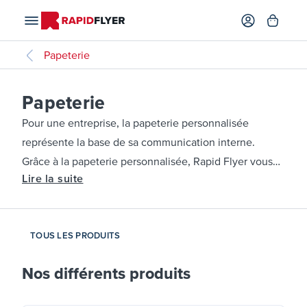
Papeterie
Papeterie
Pour une entreprise, la papeterie personnalisée
représente la base de sa communication interne.
Grâce à la papeterie personnalisée, Rapid Flyer vous
Lire la suite
aide à fédérer vos collaborateurs derrière une image
de marque forte. Et si votre correspondance est elle
aussi personnalisée, alors vous renforcerez même
TOUS LES PRODUITS
votre image de marque auprès de vos partenaires et
de vos clients. L’enjeu est énorme, c’est pourquoi il ne
Nos différents produits
faut pas négliger la
papeterie personnalisée
et équiper
vos collaborateurs dès maintenant !