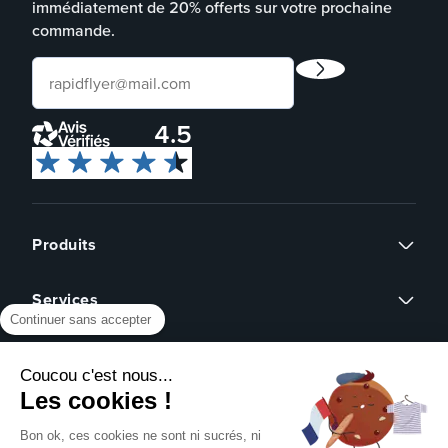
immédiatement de 20% offerts sur votre prochaine
commande.
4.5
Produits
Flyers
Services
Cartes de visite
Continuer sans accepter
Affiches
Devis sur mesure
Brochures
À propos
Assistance graphique
Dépliants
Coucou c'est nous...
Revendeurs
Éco-responsable
Qui sommes-nous ?
Les cookies !
Express 24h
Assistance
Avis clients
Tous nos produits
Partenariat
Bon ok, ces cookies ne sont ni sucrés, ni
Centre d'aide