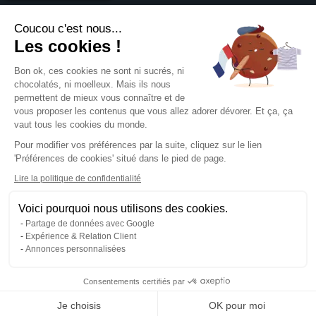
Devis sur mesure
Brochures
À propos
Assistance graphique
Dépliants
Coucou c'est nous...
Revendeurs
Éco-responsable
Qui sommes-nous ?
Les cookies !
Express 24h
Assistance
Avis clients
Tous nos produits
Partenariat
Bon ok, ces cookies ne sont ni sucrés, ni
Centre d'aide
Presse
chocolatés, ni moelleux. Mais ils nous
Formulaire de contact
permettent de mieux vous connaître et de
Rechercher un gabarit
vous proposer les contenus que vous allez adorer dévorer. Et ça, ça
NOUS SUIVRE SUR
Pack échantillons
vaut tous les cookies du monde.
Télécharger notre guide PAO
Pour modifier vos préférences par la suite, cliquez sur le lien
Créer mon compte client
'Préférences de cookies' situé dans le pied de page.
Se connecter
NOS MOYENS DE PAIEMENT
Blog
Lire la politique de confidentialité
Livraison
Voici pourquoi nous utilisons des cookies.
Partage de données avec Google
Expérience & Relation Client
Annonces personnalisées
Mentions légales
CGV
Consentements certifiés par
Politique de confidentialité
Gestion des cookies
Je choisis
OK pour moi