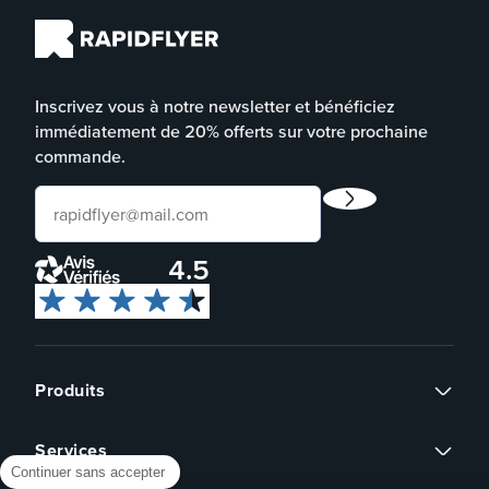
Inscrivez vous à notre newsletter et bénéficiez
immédiatement de 20% offerts sur votre prochaine
commande.
4.5
Produits
Flyers
Services
Cartes de visite
Continuer sans accepter
Affiches