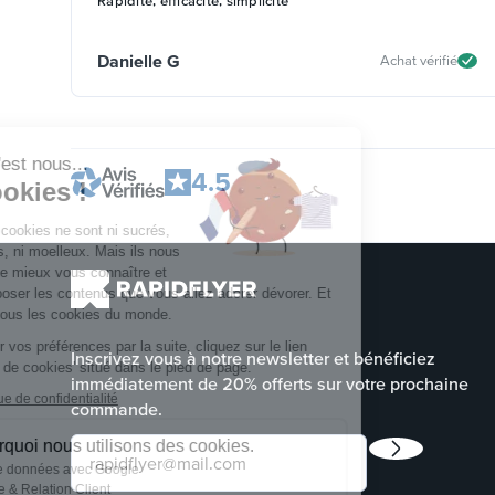
Rapidité, efficacité, simplicité
Danielle G
Achat vérifié
Continuer sans accepter
Coucou c'est nous...
4.5
Les cookies !
Bon ok, ces cookies ne sont ni sucrés,
ni chocolatés, ni moelleux. Mais ils nous
permettent de mieux vous connaître et
de vous proposer les contenus que vous allez adorer dévorer. Et
ça, ça vaut tous les cookies du monde.
Pour modifier vos préférences par la suite, cliquez sur le lien
Inscrivez vous à notre newsletter et bénéficiez
'Préférences de cookies' situé dans le pied de page.
immédiatement de 20% offerts sur votre prochaine
Lire la politique de confidentialité
commande.
Voici pourquoi nous utilisons des cookies.
Partage de données avec Google
Expérience & Relation Client