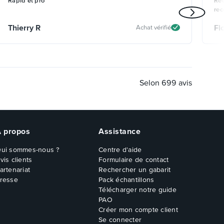
Rapid et pro
Réc
re
Thierry R
Fl
Achat vérifié
Selon
699
avis
À propos
Assistance
ui sommes-nous ?
Centre d'aide
vis clients
Formulaire de contact
artenariat
Rechercher un gabarit
resse
Pack échantillons
Télécharger notre guide
PAO
Créer mon compte client
Se connecter