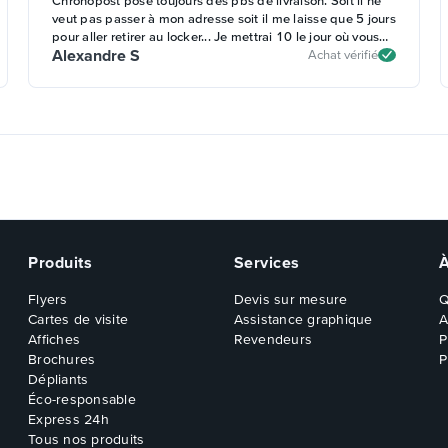
Chronopost pose toujours des pbs de livraison. Soit il ne
veut pas passer à mon adresse soit il me laisse que 5 jours
pour aller retirer au locker... Je mettrai 10 le jour où vous
Alexandre S
proposerai un autre prestataire pour la livraison
Achat vérifié
Produits
Services
Flyers
Devis sur mesure
Q
Cartes de visite
Assistance graphique
A
Affiches
Revendeurs
P
Brochures
P
Dépliants
Éco-responsable
Express 24h
Tous nos produits