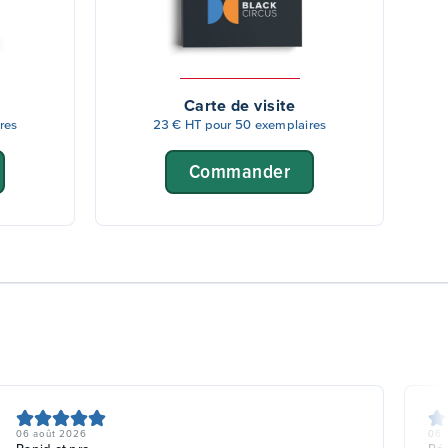
Carte de visite
res
23 € HT pour 50 exemplaires
Commander
06 août 2026
06 