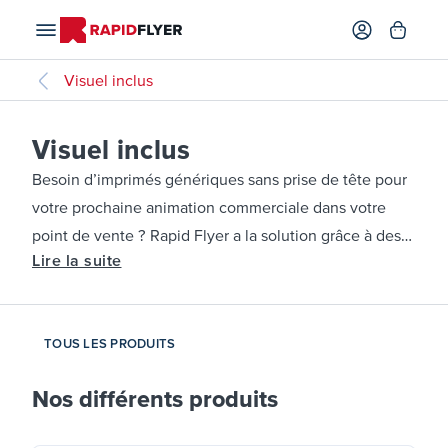
Visuel inclus
Visuel inclus
Besoin d’imprimés génériques sans prise de tête pour
votre prochaine animation commerciale dans votre
point de vente ? Rapid Flyer a la solution grâce à des
Lire la suite
produits pré-imprimés avec visuel inclus ! De quoi
avoir des imprimés efficaces rapidement sans avoir à
préparer des visuels personnalisés.
TOUS LES PRODUITS
Nos différents produits