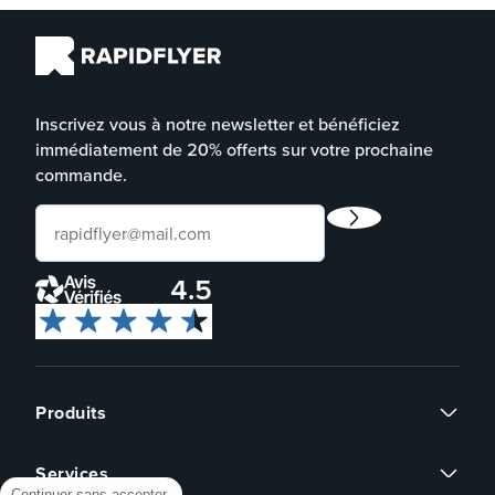
Inscrivez vous à notre newsletter et bénéficiez
immédiatement de 20% offerts sur votre prochaine
commande.
4.5
Produits
Flyers
Services
Cartes de visite
Continuer sans accepter