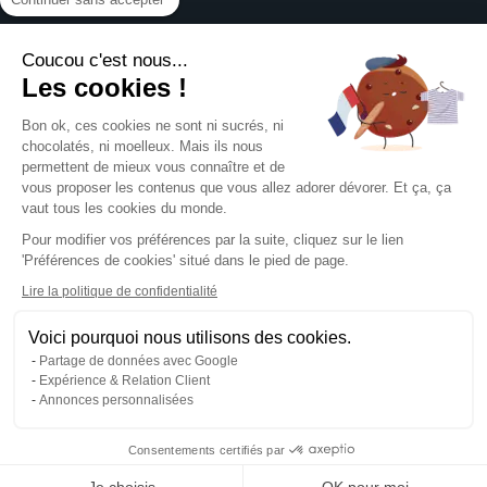
Affiches
Devis sur mesure
Brochures
À propos
Assistance graphique
Dépliants
Coucou c'est nous...
Revendeurs
Éco-responsable
Qui sommes-nous ?
Les cookies !
Express 24h
Assistance
Avis clients
Tous nos produits
Partenariat
Bon ok, ces cookies ne sont ni sucrés, ni
Centre d'aide
Presse
chocolatés, ni moelleux. Mais ils nous
Formulaire de contact
permettent de mieux vous connaître et de
Rechercher un gabarit
vous proposer les contenus que vous allez adorer dévorer. Et ça, ça
NOUS SUIVRE SUR
Pack échantillons
vaut tous les cookies du monde.
Télécharger notre guide PAO
Pour modifier vos préférences par la suite, cliquez sur le lien
Créer mon compte client
'Préférences de cookies' situé dans le pied de page.
Se connecter
NOS MOYENS DE PAIEMENT
Blog
Lire la politique de confidentialité
Livraison
Voici pourquoi nous utilisons des cookies.
Partage de données avec Google
Expérience & Relation Client
Annonces personnalisées
Mentions légales
CGV
Consentements certifiés par
Politique de confidentialité
Gestion des cookies