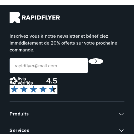
Inscrivez vous à notre newsletter et bénéficiez
immédiatement de 20% offerts sur votre prochaine
commande.
4.5
Produits
Flyers
Services
Cartes de visite