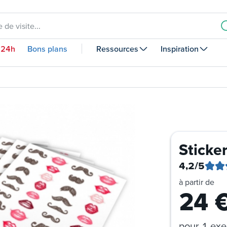
 de visite...
 24h
Bons plans
Ressources
Inspiration
Sticke
4,2
/5
à partir de
24
pour
1 exe