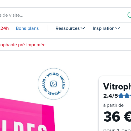
 de visite...
 24h
Bons plans
Ressources
Inspiration
rophanie pré-imprimée
Vitrop
2,4
/5
à partir de
36
pour
1 exe