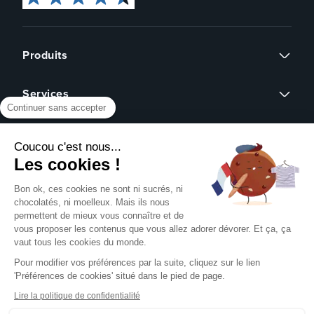
Produits
Flyers
Services
Cartes de visite
Continuer sans accepter
Affiches
Devis sur mesure
Brochures
À propos
Assistance graphique
Dépliants
Coucou c'est nous...
Revendeurs
Éco-responsable
Qui sommes-nous ?
Les cookies !
Express 24h
Assistance
Avis clients
Tous nos produits
Partenariat
Bon ok, ces cookies ne sont ni sucrés, ni
Centre d'aide
Presse
chocolatés, ni moelleux. Mais ils nous
Formulaire de contact
permettent de mieux vous connaître et de
Rechercher un gabarit
vous proposer les contenus que vous allez adorer dévorer. Et ça, ça
NOUS SUIVRE SUR
Pack échantillons
vaut tous les cookies du monde.
Télécharger notre guide PAO
Pour modifier vos préférences par la suite, cliquez sur le lien
Créer mon compte client
'Préférences de cookies' situé dans le pied de page.
Se connecter
NOS MOYENS DE PAIEMENT
Blog
Lire la politique de confidentialité
Livraison