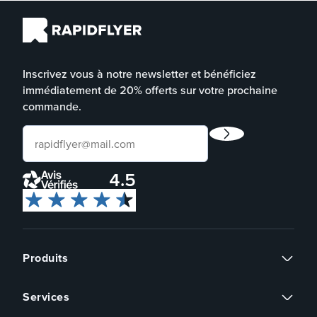
Inscrivez vous à notre newsletter et bénéficiez
immédiatement de 20% offerts sur votre prochaine
commande.
4.5
Produits
Flyers
Services
Cartes de visite
Affiches