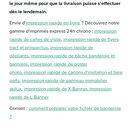
le jour même pour que la livraison puisse s'effectuer
dès le lendemain.
Envie d'
impression rapide en ligne
? Découvrez notre
gamme d'imprimés express 24h chrono :
impression
rapide de cartes de visite
,
impression rapide de flyers
tract et prospectus
,
impression rapide de
dépliants
,
impression rapide de bâche banderole et
bannière
,
impression rapide de poster
photo
,
impression rapide de cartons d'invitation et faire
parts
,
impression rapide de panneau immobilier
akilux
,
impression rapide de X-Banner
,
impression
rapide de L-Banner
Conseil :
comment préparer votre fichier de banderole
?