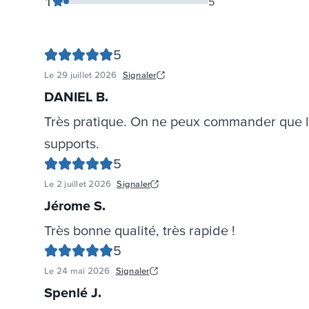
1
5
5
Le
29 juillet 2026
Signaler
DANIEL B
.
Très pratique. On ne peux commander que la 
supports.
5
Le
2 juillet 2026
Signaler
Jérome S
.
Très bonne qualité, très rapide !
5
Le
24 mai 2026
Signaler
Spenlé J
.