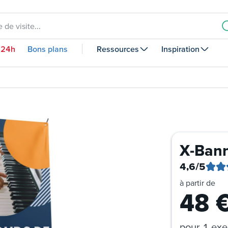
 de visite...
 24h
Bons plans
Ressources
Inspiration
X-Bann
4,6
/5
à partir de
48
pour
1 exe