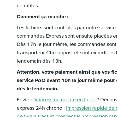
quantités.
Comment ça marche :
Les fichiers sont contrôlés par notre servic
commandes Express sont ensuite placées en 
Dès 17h le jour même, les commandes sont 
transporteur Chronopost et sont expédiées la
lendemain dès 13h.
Attention, votre paiement ainsi que vos fic
service PAO avant 10h le jour même pour q
dès le lendemain.
Envie d'
impression rapide en ligne
? Découv
express 24h chrono :
impression rapide de c
de flyers tract et prospectus
,
impression rap