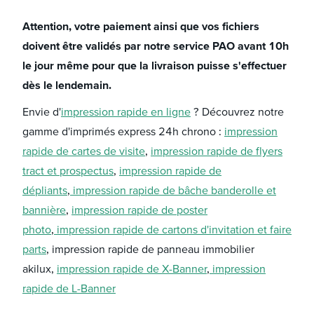
Attention, votre paiement ainsi que vos fichiers
doivent être validés par notre service PAO avant 10h
le jour même pour que la livraison puisse s'effectuer
dès le lendemain.
Envie d'
impression rapide en ligne
? Découvrez notre
gamme d'imprimés express 24h chrono :
impression
rapide de cartes de visite
,
impression rapide de flyers
tract et prospectus
,
impression rapide de
dépliants
,
impression rapide de bâche banderolle et
bannière
,
impression rapide de poster
photo
,
impression rapide de cartons d'invitation et faire
parts
, impression rapide de panneau immobilier
akilux,
impression rapide de X-Banner
,
impression
rapide de L-Banner