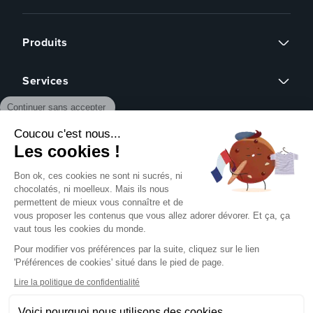
Produits
Flyers
Services
Cartes de visite
Continuer sans accepter
Affiches
Devis sur mesure
Brochures
À propos
Assistance graphique
Dépliants
Coucou c'est nous...
Revendeurs
Éco-responsable
Qui sommes-nous ?
Les cookies !
Express 24h
Assistance
Avis clients
Tous nos produits
Partenariat
Bon ok, ces cookies ne sont ni sucrés, ni
Centre d'aide
Presse
chocolatés, ni moelleux. Mais ils nous
Formulaire de contact
permettent de mieux vous connaître et de
Rechercher un gabarit
vous proposer les contenus que vous allez adorer dévorer. Et ça, ça
NOUS SUIVRE SUR
Pack échantillons
vaut tous les cookies du monde.
Télécharger notre guide PAO
Pour modifier vos préférences par la suite, cliquez sur le lien
Créer mon compte client
'Préférences de cookies' situé dans le pied de page.
Se connecter
NOS MOYENS DE PAIEMENT
Blog
Lire la politique de confidentialité
Livraison
Voici pourquoi nous utilisons des cookies.